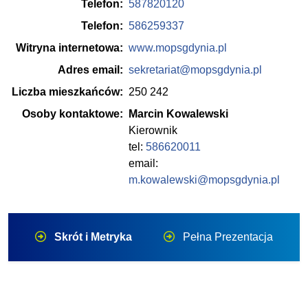
Telefon:
587820120
Telefon:
586259337
Witryna internetowa:
www.mopsgdynia.pl
Adres email:
sekretariat@mopsgdynia.pl
Liczba mieszkańców:
250 242
Osoby kontaktowe:
Marcin Kowalewski
Kierownik
tel:
586620011
email:
m.kowalewski@mopsgdynia.pl
Skrót i Metryka
Pełna Prezentacja