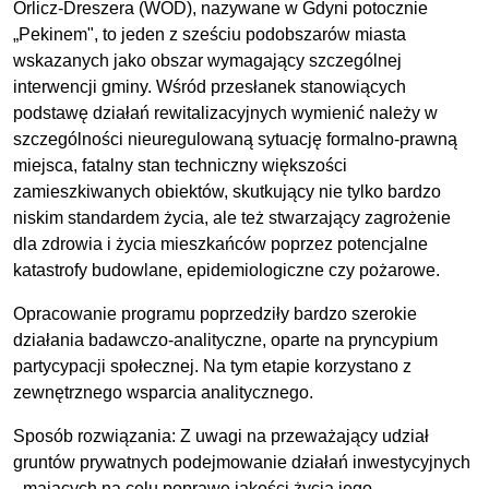
Orlicz-Dreszera (WOD), nazywane w Gdyni potocznie
„Pekinem", to jeden z sześciu podobszarów miasta
wskazanych jako obszar wymagający szczególnej
interwencji gminy. Wśród przesłanek stanowiących
podstawę działań rewitalizacyjnych wymienić należy w
szczególności nieuregulowaną sytuację formalno-prawną
miejsca, fatalny stan techniczny większości
zamieszkiwanych obiektów, skutkujący nie tylko bardzo
niskim standardem życia, ale też stwarzający zagrożenie
dla zdrowia i życia mieszkańców poprzez potencjalne
katastrofy budowlane, epidemiologiczne czy pożarowe.
Opracowanie programu poprzedziły bardzo szerokie
działania badawczo-analityczne, oparte na pryncypium
partycypacji społecznej. Na tym etapie korzystano z
zewnętrznego wsparcia analitycznego.
Sposób rozwiązania: Z uwagi na przeważający udział
gruntów prywatnych podejmowanie działań inwestycyjnych
- mających na celu poprawę jakości życia jego